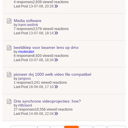
4 responses
2,839 views
0 reactions
Last Post
13-07-08, 20:26
Media software
by
harm wellink
7 responses
3,579 views
0 reactions
Last Post
13-07-08, 18:14
beeldklep voor beamer lens op dmx
by
moderator
6 responses
6,920 views
0 reactions
Last Post
10-07-08, 16:34
pioneer dvj 1000 welk video file compatibel
by
jangoos
1 response
3,241 views
0 reactions
Last Post
18-06-08, 17:10
Drie synchrone videoprojecties: hoe?
by
HBoland
27 responses
10,556 views
0 reactions
Last Post
14-06-08, 22:04