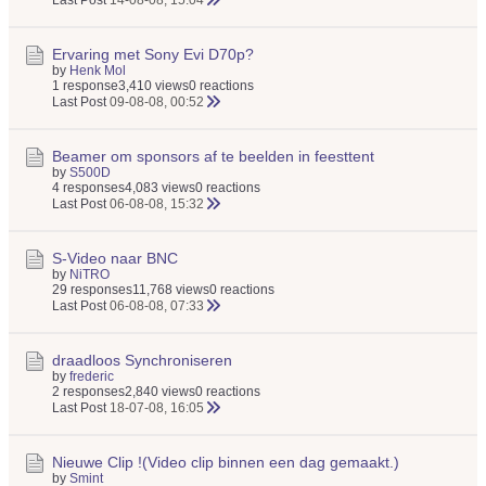
Last Post
14-08-08, 15:04
Ervaring met Sony Evi D70p?
by
Henk Mol
1 response
3,410 views
0 reactions
Last Post
09-08-08, 00:52
Beamer om sponsors af te beelden in feesttent
by
S500D
4 responses
4,083 views
0 reactions
Last Post
06-08-08, 15:32
S-Video naar BNC
by
NiTRO
29 responses
11,768 views
0 reactions
Last Post
06-08-08, 07:33
draadloos Synchroniseren
by
frederic
2 responses
2,840 views
0 reactions
Last Post
18-07-08, 16:05
Nieuwe Clip !(Video clip binnen een dag gemaakt.)
by
Smint