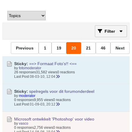
Filter
Previous
1
19
20
21
46
Next
Sticky:
==> Formaat Foto's!! <==
by
fotomoderator
26 responses
31,582 views
0 reactions
Last Post
08-03-10, 12:04
Sticky:
spelregels voor dit forumonderdeel
by
moderator
0 responses
9,955 views
0 reactions
Last Post
01-09-03, 20:12
Microsoft ontwikkelt 'Photoshop' voor video
by
vasco
0 responses
2,756 views
0 reactions