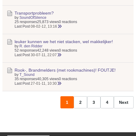
Transportprobleem?
by
SoundOfSilence
25 responses
25,873 views
0 reactions
Last Post
08-02-12, 13:16
leuker kunnen we het niet stacken, wel makkelijker!
by
R. den Ridder
52 responses
42,248 views
0 reactions
Last Post
30-07-11, 22:07
Rook-, Brandmelders (met rookmachines)! FOUTJE!
by
T_Sound
35 responses
40,305 views
0 reactions
Last Post
27-01-11, 10:30
1
2
3
4
Next