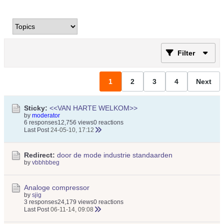
Filter
1
2
3
4
Next
Sticky:
<<VAN HARTE WELKOM>>
by
moderator
6 responses
12,756 views
0 reactions
Last Post
24-05-10, 17:12
Redirect:
door de mode industrie standaarden
by
vbbhbbeg
Analoge compressor
by
sjig
3 responses
24,179 views
0 reactions
Last Post
06-11-14, 09:08