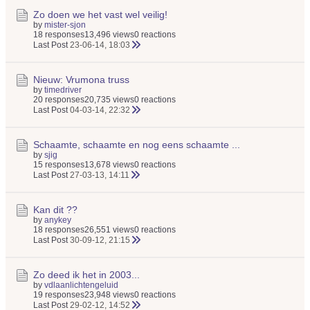
Zo doen we het vast wel veilig!
by
mister-sjon
18 responses
13,496 views
0 reactions
Last Post
23-06-14, 18:03
Nieuw: Vrumona truss
by
timedriver
20 responses
20,735 views
0 reactions
Last Post
04-03-14, 22:32
Schaamte, schaamte en nog eens schaamte ...
by
sjig
15 responses
13,678 views
0 reactions
Last Post
27-03-13, 14:11
Kan dit ??
by
anykey
18 responses
26,551 views
0 reactions
Last Post
30-09-12, 21:15
Zo deed ik het in 2003...
by
vdlaanlichtengeluid
19 responses
23,948 views
0 reactions
Last Post
29-02-12, 14:52