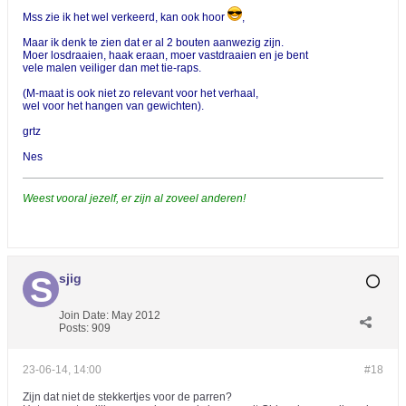
Mss zie ik het wel verkeerd, kan ook hoor
,
Maar ik denk te zien dat er al 2 bouten aanwezig zijn.
Moer losdraaien, haak eraan, moer vastdraaien en je bent
vele malen veiliger dan met tie-raps.
(M-maat is ook niet zo relevant voor het verhaal,
wel voor het hangen van gewichten).
grtz
Nes
Weest vooral jezelf, er zijn al zoveel anderen!
sjig
Join Date:
May 2012
Posts:
909
23-06-14, 14:00
#18
Zijn dat niet de stekkertjes voor de parren?