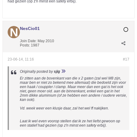
had gezien (op z'n minst een safety erbij).
NesCio01
Join Date:
May 2010
Posts:
1987
23-06-14, 11:16
#17
Originally posted by
sjig
Er zitten aan de bovenkant van die x 2 gaten (zal wel M8 zijn,
maar ben er niet zo bekend mee allemaal) die bedoeld zijn voor
een haak / couppler / clamp. Maar meer dan een gat is het ook
niet, geen moer oid. aan de binnenkant, enkel een gat in het
2mm dikke aluminium (of ze hebben een andere / oudere versie,
kan ook).
Vd. week weer een klusje daar, zal het wel ff nakijken.
Laat ik wel even voorop stellen dat ik ze het liefst gewoon op
een statief had gezien (op z'n minst een safety erbij).