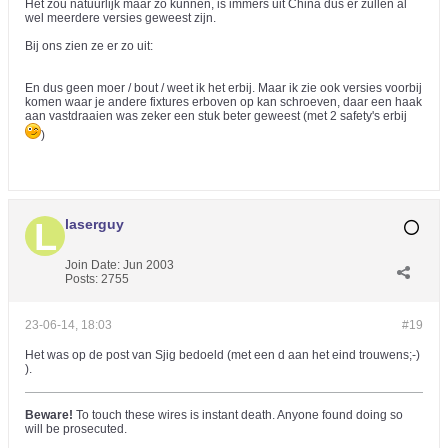
Het zou natuurlijk maar zo kunnen, is immers uit China dus er zullen al
wel meerdere versies geweest zijn.
Bij ons zien ze er zo uit:
En dus geen moer / bout / weet ik het erbij. Maar ik zie ook versies voorbij
komen waar je andere fixtures erboven op kan schroeven, daar een haak
aan vastdraaien was zeker een stuk beter geweest (met 2 safety's erbij
)
laserguy
Join Date:
Jun 2003
Posts:
2755
23-06-14, 18:03
#19
Het was op de post van Sjig bedoeld (met een d aan het eind trouwens;-)
).
Beware!
To touch these wires is instant death. Anyone found doing so
will be prosecuted.