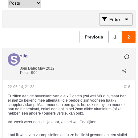
Filter
Previous
1
2
sjig
Join Date:
May 2012
Posts:
909
22-06-14, 21:38
#16
Er zitten aan de bovenkant van die x 2 gaten (zal wel M8 zijn, maar ben
er niet zo bekend mee allemaal) die bedoeld zijn voor een haak /
couppler / clamp. Maar meer dan een gat is het ook niet, geen moer oid.
aan de binnenkant, enkel een gat in het 2mm dikke aluminium (of ze
hebben een andere / oudere versie, kan ook).
Vd. week weer een klusje daar, zal het wel ff nakijken.
Laat ik wel even voorop stellen dat ik ze het liefst gewoon op een statief