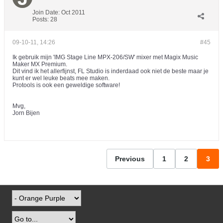
Join Date:
Oct 2011
Posts:
28
09-10-11, 14:26
#45
Ik gebruik mijn 'IMG Stage Line MPX-206/SW' mixer met Magix Music
Maker MX Premium.
Dit vind ik het allerfijnst, FL Studio is inderdaad ook niet de beste maar je
kunt er wel leuke beats mee maken.
Protools is ook een geweldige software!
Mvg,
Jorn Bijen
Previous
1
2
3