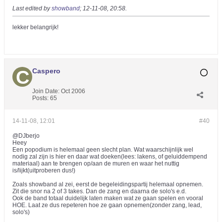
Last edited by
showband
;
12-11-08, 20:58
.
lekker belangrijk!
Caspero
Join Date:
Oct 2006
Posts:
65
14-11-08, 12:01
#40
@DJberjo
Heey
Een popodium is helemaal geen slecht plan. Wat waarschijnlijk wel
nodig zal zijn is hier en daar wat doeken(lees: lakens, of geluiddempend
materiaal) aan te brengen op/aan de muren en waar het nuttig
is/lijkt(uitproberen dus!)
Zoals showband al zei, eerst de begeleidingspartij helemaal opnemen.
Zit die snor na 2 of 3 takes. Dan de zang en daarna de solo's e.d.
Ook de band totaal duidelijk laten maken wat ze gaan spelen en vooral
HOE. Laat ze dus repeteren hoe ze gaan opnemen(zonder zang, lead,
solo's)