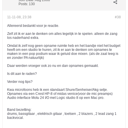
Join Date:
Aug 2008
Posts:
130
11-11-08, 23:38
#38
Allereerst bedankt voor je reactie.
Zelf zit ik er aan te denken om alles tegelijk in te spelen. alleen de zang
los naderhand extra.
Omdat ik zelf nog geen opname ruimte heb en het bandje niet het budget
heeft om een studio te huren, zit ik er aan te denken om opnames te
maken in een pop podium waar ik geluid doe mixen. (als de zaal leeg is
en zonder PA natuurlijk)
Daar werden vroeger ook zo nu en dan opnames gemaakt.
Is dit aan te raden?
Verder nog tips?
Kwa microfoons heb ik een standaart Shure/Senheiser/Akg setje.
Opnames via een Crest HP-8 of midas venice(voor de mic preamps)
Audio interface Motu 24 I/O met Logic studio 8 op een Mac pro.
Band bezetting:
drums, bassgitaar , elektrisch gitaar , toetsen , 2 blazers , 2 lead zang 1
backvocal.