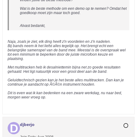
vinden jullie de beste methode?
Wat is de beste methode om een demo op te nemen? Omdat het
goedkoop moet zijn maar toch goed.
Alvast bedankt,
Naja, zoals je ziet, elk ding heeft z'n voordelen en z'n nadelen.
Bij bands neem ik het liefst alles tegelijk op. Het brengt echt een
belangrijke samenspel van de band mee. Meestal is de overspraak wel
tot een minimum te beperken door de juiste microfoon keuze en
plaatsing.
Met multitracken heb ik desalniettemin bijna net zo goede resultaten
gehaald. Het ligt natuurlijk voor een groot deel aan de band.
Geluidtechnisch gezien kan je het beste alles multitracken. Dan kan je
comtinue je aandacht op Ã©Ã©n instrument houden.
Dit is even wat ik kan bedenken na een zware werkdag, nu naar bed,
morgen weer vroeg op.
djberjo