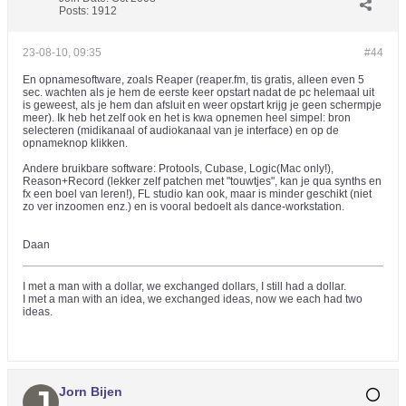
Posts:
1912
23-08-10, 09:35
#44
En opnamesoftware, zoals Reaper (reaper.fm, tis gratis, alleen even 5
sec. wachten als je hem de eerste keer opstart nadat de pc helemaal uit
is geweest, als je hem dan afsluit en weer opstart krijg je geen schermpje
meer). Ik heb het zelf ook en het is kwa opnemen heel simpel: bron
selecteren (midikanaal of audiokanaal van je interface) en op de
opnameknop klikken.
Andere bruikbare software: Protools, Cubase, Logic(Mac only!),
Reason+Record (lekker zelf patchen met "touwtjes", kan je qua synths en
fx een boel van leren!), FL studio kan ook, maar is minder geschikt (niet
zo ver inzoomen enz.) en is vooral bedoelt als dance-workstation.
Daan
I met a man with a dollar, we exchanged dollars, I still had a dollar.
I met a man with an idea, we exchanged ideas, now we each had two
ideas.
Jorn Bijen