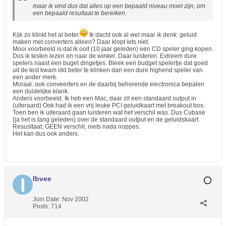
maar ik vind dus dat alles op een bepaald niveau moet zijn, om
een bepaald resultaat te bereiken.
Kijk zo klinkt het al beter.
Ik dacht ook al wel maar ik denk: geluid
maken met converters alleen? Daar klopt iets niet.
Mooi voorbeeld is dat ik ooit (10 jaar geleden) een CD speler ging kopen.
Dus ik testen lezen en naar de winkel. Daar luisteren. Extreem dure
spelers naast een buget dingetjes. Bleek een budget spelertje dat goed
uit de test kwam idd beter te klinken dan een dure highend speler van
een ander merk.
Moraal: ook conveerters en de daarbij behorende electronica bepalen
een duidelijke klank.
Anders voorbeeld. Ik heb een Mac, daar zit een standaard output in
(uiteraard) Ook had ik een vrij leuke PCI geluidkaart met breakout box.
Toen ben ik uiteraard gaan luisteren wat het verschil was. Dus Cubase
(ja het is lang geleden) over de standaard output en de geluidskaart.
Resusltaat: GEEN verschil, niets nada noppes.
Het kan dus ook anders.
Ibvee
Join Date:
Nov 2002
Posts:
714