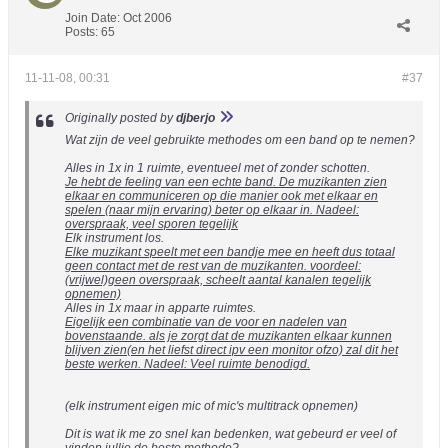
Join Date:
Oct 2006
Posts:
65
11-11-08, 00:31
#37
Originally posted by
djberjo
Wat zijn de veel gebruikte methodes om een band op te nemen?
Alles in 1x in 1 ruimte, eventueel met of zonder schotten.
Je hebt de feeling van een echte band. De muzikanten zien
elkaar en communiceren op die manier ook met elkaar en
spelen (naar mijn ervaring) beter op elkaar in. Nadeel:
overspraak, veel sporen tegelijk
Elk instrument los.
Elke muzikant speelt met een bandje mee en heeft dus totaal
geen contact met de rest van de muzikanten. voordeel
:
(vrijwel)geen overspraak, scheelt aantal kanalen tegelijk
opnemen)
Alles in 1x maar in apparte ruimtes.
Eigelijk een combinatie van de voor en nadelen van
bovenstaande. als je zorgt dat de muzikanten elkaar kunnen
blijven zien(en het liefst direct ipv een monitor ofzo) zal dit het
beste werken. Nadeel: Veel ruimte benodigd.
(elk instrument eigen mic of mic's multitrack opnemen)
Dit is wat ik me zo snel kan bedenken, wat gebeurd er veel of