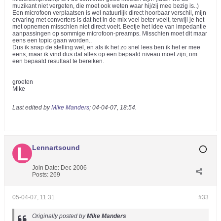
muzikant niet vergeten, die moet ook weten waar hij/zij mee bezig is..)
Een microfoon verplaatsen is wel natuurlijk direct hoorbaar verschil, mijn
ervaring met converters is dat het in de mix veel beter voelt, terwijl je het
met opnemen misschien niet direct voelt. Beetje het idee van impedantie
aanpassingen op sommige microfoon-preamps. Misschien moet dit maar
eens een topic gaan worden..
Dus ik snap de stelling wel, en als ik het zo snel lees ben ik het er mee
eens, maar ik vind dus dat alles op een bepaald niveau moet zijn, om
een bepaald resultaat te bereiken.
groeten
Mike
Last edited by
Mike Manders
;
04-04-07, 18:54
.
Lennartsound
Join Date:
Dec 2006
Posts:
269
05-04-07, 11:31
#33
Originally posted by
Mike Manders