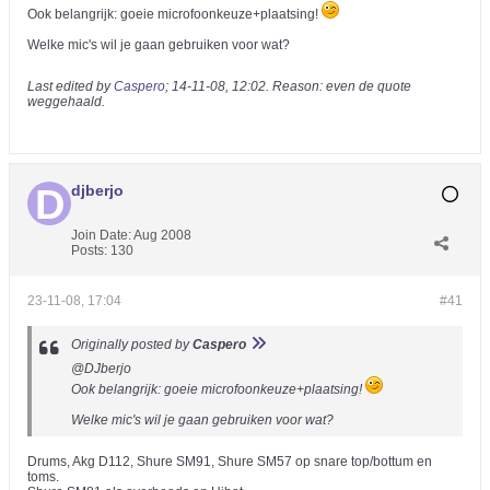
Ook belangrijk: goeie microfoonkeuze+plaatsing!
Welke mic's wil je gaan gebruiken voor wat?
Last edited by
Caspero
;
14-11-08, 12:02
.
Reason:
even de quote
weggehaald.
djberjo
Join Date:
Aug 2008
Posts:
130
23-11-08, 17:04
#41
Originally posted by
Caspero
@DJberjo
Ook belangrijk: goeie microfoonkeuze+plaatsing!
Welke mic's wil je gaan gebruiken voor wat?
Drums, Akg D112, Shure SM91, Shure SM57 op snare top/bottum en
toms.