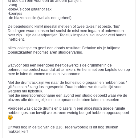
3) doe dan een voor een de andere partijen.
-zang
-soloÂ´s door gitaar of sax
-koortjes
-de blazerssectie (wel als een geheel)
De begeleiding klinkt meestal met een of twee takes het beste. "fris"
De dingen waar mensen het snelst de mist mee ingaan of ontevreden
over zijn....zijn de leadpartijen. Tegelijk inspelen is dus voor veel bands
inefficient.
alles los inspelen geeft een doods resultaat. Behalve als je briljante
topmuzikanten hebt met jaren studioervaring.
____________________________________
wat voor ons een keer goed heeft gewerkt is de drummer in de
oefenruimte perfect naar dat uit te mixen. En hem met een koptelefoon op
mee te laten drummen met een liveopname.
Met die drumtrack zijn we naar de homestudio gegaan en hebben bas /
git / toetsen / zang los ingespeeld. Daar hadden we dus alle tijd voor
wegens nul tijdsdruk.
met die meersporenopname een avond een studio geboekt waar we de
blazers alle drie tegelijk met de opnames hebben laten meespelen.
Voordeel was dat de drums en blazers in een akoestisch goede ruimte
hebben gestaan terwijl we extreem weinig budget hebben opgesoupeert.
Dit was nog in de tijd van de B16. Tegenwoordig is dit nog stukken
makkelijker!