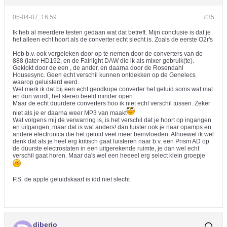
05-04-07, 16:59
#35
Ik heb al meerdere testen gedaan wat dat betreft. Mijn conclusie is dat je
het alleen echt hoort als de converter echt slecht is. Zoals de eerste O2r's
Heb b.v. ook vergeleken door op te nemen door de converters van de
888 (later HD192, en de Fairlight DAW die ik als mixer gebruik(te).
Geklokt door de een , de ander, en daarna door de Rosendahl
Housesync. Geen echt verschil kunnen ontdekken op de Genelecs
waarop geluisterd werd.
Wel merk ik dat bij een echt geodkope converter het geluid soms wat mat
en dun wordt, het stereo beeld minder open.
Maar de echt duurdere converters hoo ik niet echt verschil tussen. Zeker
niet als je er daarna weer MP3 van maakt
Wat volgens mij de verwarring is, is het verschil dat je hoort op ingangen
en uitgangen, maar dat is wat anders! dan luister ook je naar opamps en
andere electronica die het geluid veel meer beinvloeden. Alhoewel ik wel
denk dat als je heel erg kritisch gaat luisteren naar b.v. een Prism AD op
de duurste electrostaten in een uitgerekende ruimte, je dan wel echt
verschil gaat horen. Maar da's wel een heeeel erg select klein groepje
P.S. de apple geluidskaart is idd niet slecht
djberjo