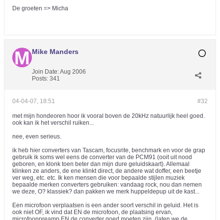
De groeten => Micha
Mike Manders
Join Date:
Aug 2006
Posts:
341
04-04-07, 18:51
#32
met mijn hondeoren hoor ik vooral boven de 20kHz natuurlijk heel goed.
ook kan ik het verschil ruiken...
nee, even serieus.
ik heb hier converters van Tascam, focusrite, benchmark en voor de grap
gebruik ik soms wel eens de converter van de PCM91 (ooit uit nood
geboren, en klonk toen beter dan mijn dure geluidskaart). Allemaal
klinken ze anders, de ene klinkt direct, de andere wat doffer, een beetje
ver weg, etc. etc. Ik ken mensen die voor bepaalde stijlen muziek
bepaalde merken converters gebruiken: vandaag rock, nou dan nemen
we deze, O? klassiek? dan pakken we merk huppeldepup uit de kast...
Een microfoon verplaatsen is een ander soort verschil in geluid. Het is
ook niet OF, ik vind dat EN de microfoon, de plaatsing ervan,
microfoonpreamp EN de converter goed moeten zijn. (laten we de