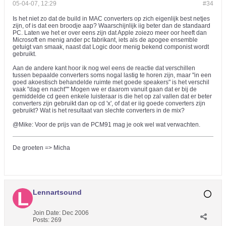
05-04-07, 12:29
#34
Is het niet zo dat de build in MAC converters op zich eigenlijk best netjes
zijn, of is dat een broodje aap? Waarschijnlijk iig beter dan de standaard
PC. Laten we het er over eens zijn dat Apple zoiezo meer oor heeft dan
Microsoft en menig ander pc fabrikant, iets als de apogee ensemble
getuigt van smaak, naast dat Logic door menig bekend componist wordt
gebruikt.
Aan de andere kant hoor ik nog wel eens de reactie dat verschillen
tussen bepaalde converters soms nogal lastig te horen zijn, maar "in een
goed akoestisch behandelde ruimte met goede speakers" is het verschil
vaak "dag en nacht"" Mogen we er daarom vanuit gaan dat er bij de
gemiddelde cd geen enkele luisteraar is die het op zal vallen dat er beter
converters zijn gebruikt dan op cd 'x', of dat er iig goede converters zijn
gebruikt? Wat is het resultaat van slechte converters in de mix?
@Mike: Voor de prijs van de PCM91 mag je ook wel wat verwachten.
De groeten => Micha
Lennartsound
Join Date:
Dec 2006
Posts:
269