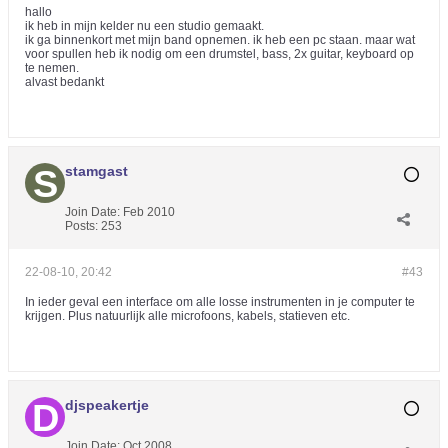
hallo
ik heb in mijn kelder nu een studio gemaakt.
ik ga binnenkort met mijn band opnemen. ik heb een pc staan. maar wat
voor spullen heb ik nodig om een drumstel, bass, 2x guitar, keyboard op
te nemen.
alvast bedankt
stamgast
Join Date:
Feb 2010
Posts:
253
22-08-10, 20:42
#43
In ieder geval een interface om alle losse instrumenten in je computer te
krijgen. Plus natuurlijk alle microfoons, kabels, statieven etc.
djspeakertje
Join Date:
Oct 2008