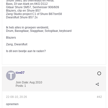
Shure SM81 als overheads en Hihat.
Bass, DI van klark en AKG D112
Gitaar Shure SM57, Senheisser 906/609
Blazers, clip en Shure B57
Zang Studio project C1 of Shure B87/sm58
Dwarsfluit Shure B57 2x
Ik heb alles in groepen verdeeld,
Drum, Bassgitaar, Slaggitaar, Sologitaar, keyboard
Blazers
Zang, Dwarsfluit
Is dit een beetje aan te raden?
tim07
Join Date:
Aug 2010
Posts:
1
22-08-10, 20:26
#42
opnemen