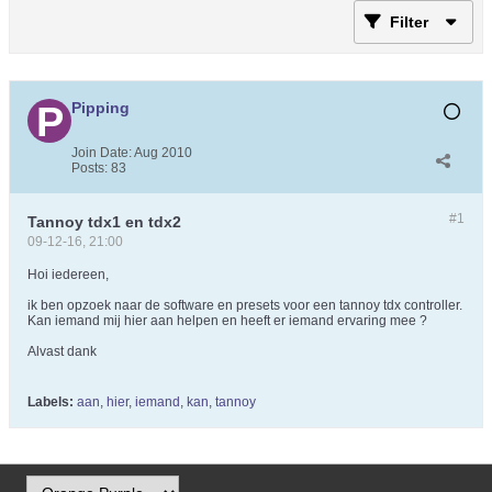
Filter
Pipping
Join Date:
Aug 2010
Posts:
83
#1
Tannoy tdx1 en tdx2
09-12-16, 21:00
Hoi iedereen,
ik ben opzoek naar de software en presets voor een tannoy tdx controller.
Kan iemand mij hier aan helpen en heeft er iemand ervaring mee ?
Alvast dank
Labels:
aan
,
hier
,
iemand
,
kan
,
tannoy