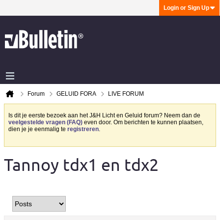
Login or Sign Up
Forum
GELUID FORA
LIVE FORUM
Is dit je eerste bezoek aan het J&H Licht en Geluid forum? Neem dan de
veelgestelde vragen (FAQ)
even door. Om berichten te kunnen plaatsen,
dien je je eenmalig te
registreren
.
Tannoy tdx1 en tdx2