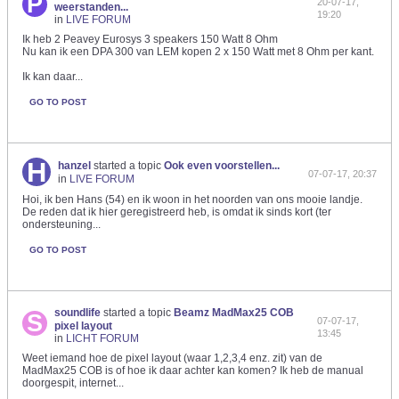
20-07-17,
weerstanden...
19:20
in
LIVE FORUM
Ik heb 2 Peavey Eurosys 3 speakers 150 Watt 8 Ohm
Nu kan ik een DPA 300 van LEM kopen 2 x 150 Watt met 8 Ohm per kant.
Ik kan daar...
GO TO POST
hanzel
started a topic
Ook even voorstellen...
07-07-17, 20:37
in
LIVE FORUM
Hoi, ik ben Hans (54) en ik woon in het noorden van ons mooie landje.
De reden dat ik hier geregistreerd heb, is omdat ik sinds kort (ter
ondersteuning...
GO TO POST
soundlife
started a topic
Beamz MadMax25 COB
07-07-17,
pixel layout
13:45
in
LICHT FORUM
Weet iemand hoe de pixel layout (waar 1,2,3,4 enz. zit) van de
MadMax25 COB is of hoe ik daar achter kan komen? Ik heb de manual
doorgespit, internet...