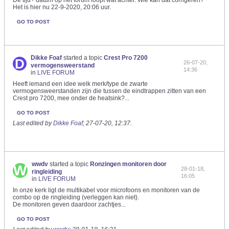
De tijd+ datum op het forum loopt wat achter. Wie kan dat corrigeren?
Het is hier nu 22-9-2020, 20:06 uur.
GO TO POST
Dikke Foaf
started a topic
Crest Pro 7200
26-07-20,
vermogensweerstand
14:36
in
LIVE FORUM
Heeft iemand een idee welk merk/type de zwarte
vermogensweerstanden zijn die tussen de eindtrappen zitten van een
Crest pro 7200, mee onder de heatsink?...
GO TO POST
Last edited by
Dikke Foaf
;
27-07-20, 12:37
.
wwdv
started a topic
Ronzingen monitoren door
28-01-18,
ringleiding
16:05
in
LIVE FORUM
In onze kerk ligt de multikabel voor microfoons en monitoren van de
combo op de ringleiding (verleggen kan niet).
De monitoren geven daardoor zachtjes...
GO TO POST