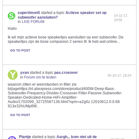
supertimon5
started a topic
Actieve speaker set op
14-11-17,
subwoofer aansluiten?
18:50
in
LIVE FORUM
Hallo
Ik wil mijn actieve bose speakertjes aansluiten op een subwoofer. De
speakertjes zijn de bose companion 2 series III. Ik heb wat online...
GO TO POST
yvan
started a topic
pas.crosover
20-10-17, 18:24
in
Forum om te testen
waarom zitten er weerstanden in filter zie
bijlagehttps://nl.aliexpress.com/store/product/400W-Deep-Bass-
Subwoofer-Frequency-Divider-Crossover-Filter-Passive-Subwoofer-
Speaker-Dedicated-Home-HiFi-Amplifier-
Audio/1702099_32725587136.html?spm=a2g0z.12010612.0.0.68
913e32hUMp8W...
GO TO POST
Plantje
started a topic
Aargh... kom niet uit de