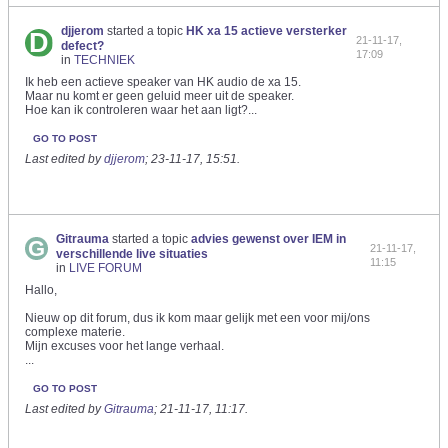
djjerom
started a topic
HK xa 15 actieve versterker
21-11-17,
defect?
17:09
in
TECHNIEK
Ik heb een actieve speaker van HK audio de xa 15.
Maar nu komt er geen geluid meer uit de speaker.
Hoe kan ik controleren waar het aan ligt?...
GO TO POST
Last edited by
djjerom
;
23-11-17, 15:51
.
Gitrauma
started a topic
advies gewenst over IEM in
21-11-17,
verschillende live situaties
11:15
in
LIVE FORUM
Hallo,
Nieuw op dit forum, dus ik kom maar gelijk met een voor mij/ons
complexe materie.
Mijn excuses voor het lange verhaal.
...
GO TO POST
Last edited by
Gitrauma
;
21-11-17, 11:17
.