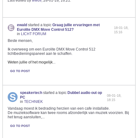
Last edited by
wwdv
;
28-01-18, 16:21
.
ewald
started a topic
Graag jullie ervaringen met
18-01-18,
Eurolite DMX Move Control 512?
15:16
in
LICHT FORUM
Beste mensen,
Ik overweeg om een Eurolite DMX Move Control 512
lichtbedieningspaneel aan te schaffen.
Weten jullie of het mogelijk
...
GO TO POST
speakertech
started a topic
Dubbel audio out op
08-01-18,
PC
18:15
in
TECHNIEK
Vandaag moest ik bedrading herzien van een cafe installatie.
De muzieksoftware kan twee rooms afzonderlijk van muziek voorzien. Bij
het terug aansluiten,...
GO TO POST