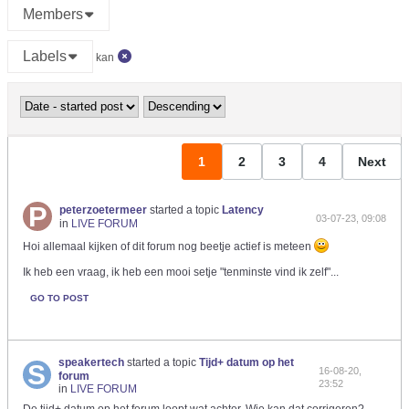
Members
Labels
kan
1
2
3
4
Next
peterzoetermeer
started a topic
Latency
03-07-23, 09:08
in
LIVE FORUM
Hoi allemaal kijken of dit forum nog beetje actief is meteen
Ik heb een vraag, ik heb een mooi setje "tenminste vind ik zelf"...
GO TO POST
speakertech
started a topic
Tijd+ datum op het
16-08-20,
forum
23:52
in
LIVE FORUM