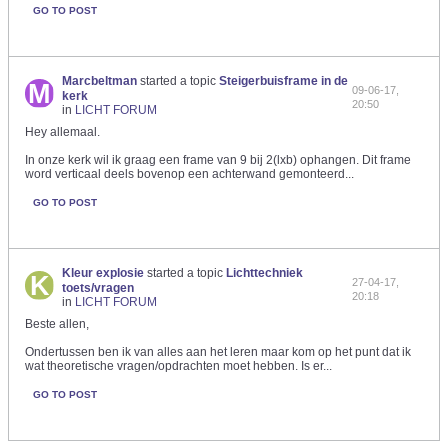
GO TO POST
Marcbeltman
started a topic
Steigerbuisframe in de
09-06-17,
kerk
20:50
in
LICHT FORUM
Hey allemaal.
In onze kerk wil ik graag een frame van 9 bij 2(lxb) ophangen. Dit frame
word verticaal deels bovenop een achterwand gemonteerd...
GO TO POST
Kleur explosie
started a topic
Lichttechniek
27-04-17,
toets/vragen
20:18
in
LICHT FORUM
Beste allen,
Ondertussen ben ik van alles aan het leren maar kom op het punt dat ik
wat theoretische vragen/opdrachten moet hebben. Is er...
GO TO POST