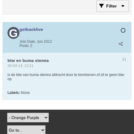
Filter
getbacklive
Join Date:
Jun 2012
Posts:
2
#1
btw en buma stemra
26-04-14, 13:21
is de btw van buma stemra afdracht door te berekenen of zit er geen btw
op
Labels:
None