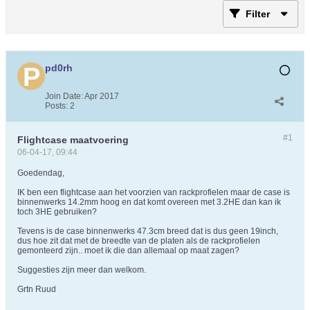
Filter
pd0rh
Join Date:
Apr 2017
Posts:
2
#1
Flightcase maatvoering
06-04-17, 09:44
Goedendag,
IK ben een flightcase aan het voorzien van rackprofielen maar de case is
binnenwerks 14.2mm hoog en dat komt overeen met 3.2HE dan kan ik
toch 3HE gebruiken?
Tevens is de case binnenwerks 47.3cm breed dat is dus geen 19inch,
dus hoe zit dat met de breedte van de platen als de rackprofielen
gemonteerd zijn.. moet ik die dan allemaal op maat zagen?
Suggesties zijn meer dan welkom.
Grtn Ruud