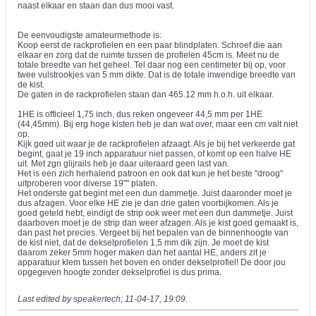
naast elkaar en staan dan dus mooi vast.
De eenvoudigste amateurmethode is:
Koop eerst de rackprofielen en een paar blindplaten. Schroef die aan
elkaar en zorg dat de ruimte tussen de profielen 45cm is. Meet nu de
totale breedte van het geheel. Tel daar nog een centimeter bij op, voor
twee vulstrookjes van 5 mm dikte. Dat is de totale inwendige breedte van
de kist.
De gaten in de rackprofielen staan dan 465.12 mm h.o.h. uit elkaar.
1HE is officieel 1,75 inch, dus reken ongeveer 44,5 mm per 1HE
(44,45mm). Bij erg hoge kisten heb je dan wat over, maar een cm valt niet
op.
Kijk goed uit waar je de rackprofielen afzaagt. Als je bij het verkeerde gat
begint, gaat je 19 inch apparatuur niet passen, of komt op een halve HE
uit. Met zgn glijrails heb je daar uiteraard geen last van.
Het is een zich herhalend patroon en ook dat kun je het beste "droog"
uitproberen voor diverse 19"" platen.
Het onderste gat begint met een dun dammetje. Juist daaronder moet je
dus afzagen. Voor elke HE zie je dan drie gaten voorbijkomen. Als je
goed geteld hebt, eindigt de strip ook weer met een dun dammetje. Juist
daarboven moet je de strip dan weer afzagen. Als je kist goed gemaakt is,
dan past het precies. Vergeet bij het bepalen van de binnenhoogte van
de kist niet, dat de dekselprofielen 1,5 mm dik zijn. Je moet de kist
daarom zeker 5mm hoger maken dan het aantal HE, anders zit je
apparatuur klem tussen het boven en onder dekselprofiel! De door jou
opgegeven hoogte zonder dekselprofiel is dus prima.
Last edited by
speakertech
;
11-04-17, 19:09
.