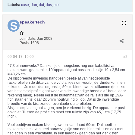
Labels:
case
,
dan
,
dat
,
dus
,
met
speakertech
Join Date:
Jan 2008
Posts:
1698
09-04-17, 19:09
#2
47,3 binnenwerks? Dan kun je er hoogstens nog een kabelkist van
maken, want geen enkel 19"apparaat gaat passen. die zijn 19 x 2,54 cm
= 48,26 cm.
De kist breedte inwendig hangt een beetje af van het gebruikte
rackprofiel en de dikte van de vulplankjes om voorbij de vlinderkommen
te komen. Je moet dus ergens bij 50 cm binnenwerks uitkomen (de dikte
van het dekselprofiel gaat weer van de inwendige breedte af, houdt daar
rekening mee!). Neem eerst de buitenmaat van de rails als die op 19Ã­
nch staan en tel daar 2x 5mm houtvulling bij op. Dat is de inwendige
breedte van de kist, zonder eventuele sluitprofielen.
Als je rackplaten gaat zagen, ben je verkeerd bezig. De apparatuur past
ook niet. Tussen de profielen moet een ruimte zijn van 45,1 cm (17,75
inch).
Veel bedrijven maken kisten gewoon standaard 60cm. Dat heeft te
maken met het eventueel aanwezig zijn van een binnenkist en ook met
het laden in een vrachtauto. In een laadbak gaan dan net vier kisten