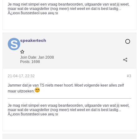
Je mag niet simpel een vraag beantwoorden, uitgaande van wat jij weet,
maar wat de vraagsteller (nog meer) niet weet en dat is best lastig...
Â¿ɹooʌ ƃuıssɐdǝoʇ uǝǝ ɹǝıɥ sı
speakertech
Join Date:
Jan 2008
Posts:
1698
21-04-17, 22:32
#3
Jammer dat je van TS niets meer hoort. Moet volgende keer alles zelf
maar uitzoeken.
Je mag niet simpel een vraag beantwoorden, uitgaande van wat jij weet,
maar wat de vraagsteller (nog meer) niet weet en dat is best lastig...
Â¿ɹooʌ ƃuıssɐdǝoʇ uǝǝ ɹǝıɥ sı