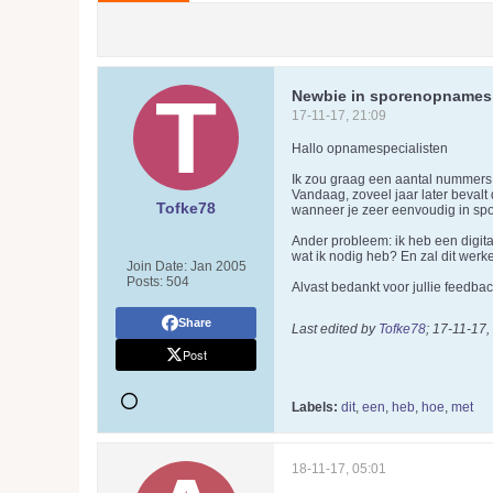
Newbie in sporenopnames
17-11-17, 21:09
Hallo opnamespecialisten
Ik zou graag een aantal nummers 
Vandaag, zoveel jaar later bevalt 
Tofke78
wanneer je zeer eenvoudig in sp
Ander probleem: ik heb een digita
wat ik nodig heb? En zal dit wer
Join Date:
Jan 2005
Posts:
504
Alvast bedankt voor jullie feedba
Share
Last edited by
Tofke78
;
17-11-17,
Post
Labels:
dit
,
een
,
heb
,
hoe
,
met
18-11-17, 05:01