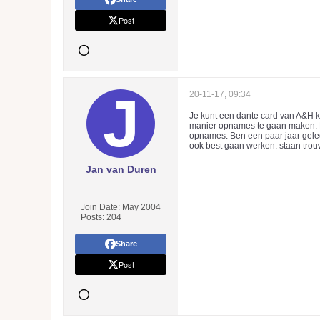
Post
20-11-17, 09:34
Je kunt een dante card van A&H k
manier opnames te gaan maken. Kw
opnames. Ben een paar jaar geled
ook best gaan werken. staan trou
Jan van Duren
Join Date:
May 2004
Posts:
204
Share
Post