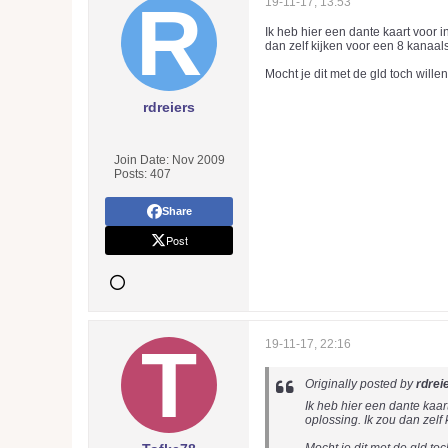
19-11-17, 13:53
Ik heb hier een dante kaart voor 
dan zelf kijken voor een 8 kanaal
Mocht je dit met de gld toch wille
rdreiers
Join Date:
Nov 2009
Posts:
407
Share
Post
19-11-17, 22:16
Originally posted by
rdrei
Ik heb hier een dante kaar
oplossing. Ik zou dan zelf