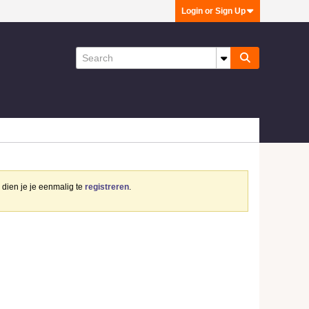
Login or Sign Up
dien je je eenmalig te
registreren
.