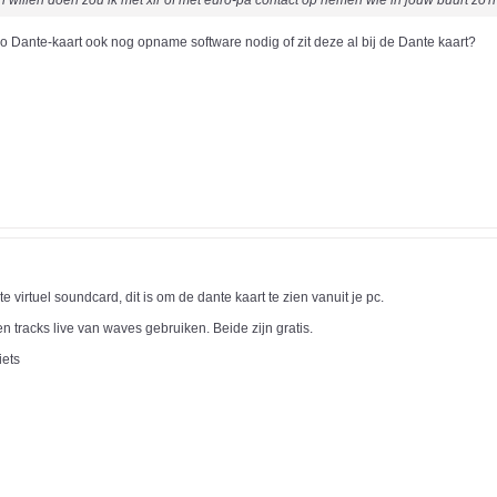
ch willen doen zou ik met xlr of met euro-pa contact op nemen wie in jouw buurt zo'n
 zo Dante-kaart ook nog opname software nodig of zit deze al bij de Dante kaart?
 virtuel soundcard, dit is om de dante kaart te zien vanuit je pc.
n tracks live van waves gebruiken. Beide zijn gratis.
iets