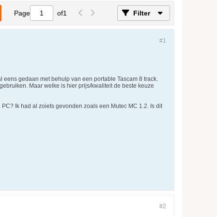
Page
of
1
Filter
#1
 al eens gedaan met behulp van een portable Tascam 8 track.
gebruiken. Maar welke is hier prijs/kwaliteit de beste keuze
e PC? Ik had al zoiets gevonden zoals een Mutec MC 1.2. Is dit
#2