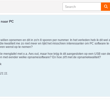
 naar PC
willen opnemen en dit in zo'n 8 sporen per nummer. In het verleden heb ik dit wel
die kwaliteit me zo niet meer en lijkt het misschien interessanter om PC software te 
oren wenst op te nemen?
le mengtafel met o.a. Aes out, maar hoe krijg ik dit aangesloten op een USB van d
ken met eender welke opnamesoftware? En hoe zit't met de opnamekwaliteit?
ck
 21:11
.