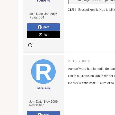
Tofke78
Mocht je dit met de gld to
XLR in Brussel ken ik. Heb je bij
Join Date:
Jan 2005
Posts:
504
Share
Post
20-11-17, 08:39
Aan software heb je nodig de dante
Om te multitracken kun je reaper e
De dvs licentie kost 30 euro of zo 
rdreiers
Join Date:
Nov 2009
Posts:
407
Share