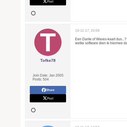
Post
19-11-17, 10:09
Een Dante of Waves-kaart dus...? 
welke software dien ik hiermee d
Tofke78
Join Date:
Jan 2005
Posts:
504
Share
Post