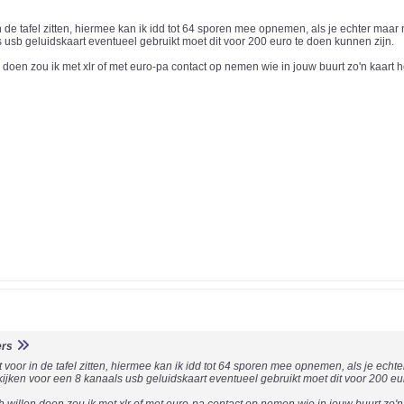
in de tafel zitten, hiermee kan ik idd tot 64 sporen mee opnemen, als je echter maa
s usb geluidskaart eventueel gebruikt moet dit voor 200 euro te doen kunnen zijn.
n doen zou ik met xlr of met euro-pa contact op nemen wie in jouw buurt zo'n kaart h
ers
t voor in de tafel zitten, hiermee kan ik idd tot 64 sporen mee opnemen, als je ec
 kijken voor een 8 kanaals usb geluidskaart eventueel gebruikt moet dit voor 200 eu