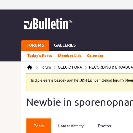
FORUMS
GALLERIES
Today's Posts
Member List
Calendar
Forum
GELUID FORA
RECORDING & BROADCA
Is dit je eerste bezoek aan het J&H Licht en Geluid forum? N
Newbie in sporenopna
Posts
Latest Activity
Photos