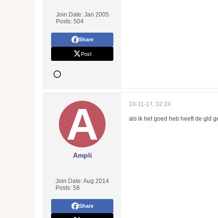
Join Date:
Jan 2005
Posts:
504
Share
Post
19-11-17, 02:24
als ik het goed heb heeft de gld 
Ampli
Join Date:
Aug 2014
Posts:
58
Share