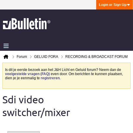
Login or Sign Up
Forum
GELUID FORA
RECORDING & BROADCAST FORUM
Is dit je eerste bezoek aan het J&H Licht en Geluid forum? Neem dan de
veelgestelde vragen (FAQ)
even door. Om berichten te kunnen plaatsen,
dien je je eenmalig te
registreren
.
Sdi video
switcher/mixer