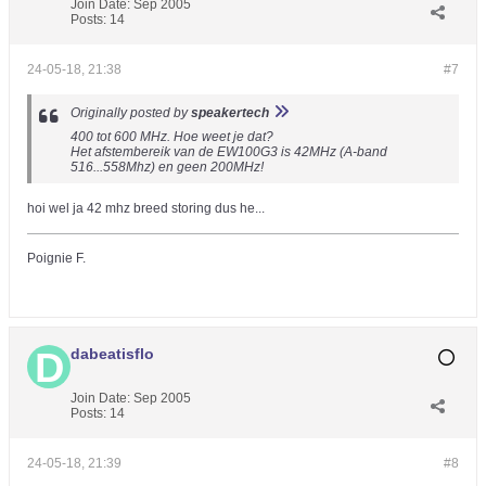
Join Date:
Sep 2005
Posts:
14
24-05-18, 21:38
#7
Originally posted by
speakertech
400 tot 600 MHz. Hoe weet je dat?
Het afstembereik van de EW100G3 is 42MHz (A-band
516...558Mhz) en geen 200MHz!
hoi wel ja 42 mhz breed storing dus he...
Poignie F.
dabeatisflo
Join Date:
Sep 2005
Posts:
14
24-05-18, 21:39
#8