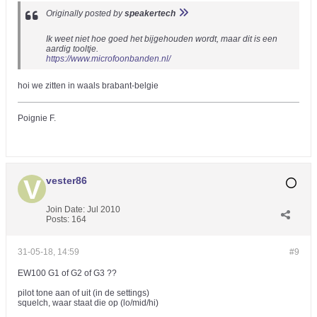
Originally posted by
speakertech
Ik weet niet hoe goed het bijgehouden wordt, maar dit is een
aardig tooltje.
https://www.microfoonbanden.nl/
hoi we zitten in waals brabant-belgie
Poignie F.
vester86
Join Date:
Jul 2010
Posts:
164
31-05-18, 14:59
#9
EW100 G1 of G2 of G3 ??
pilot tone aan of uit (in de settings)
squelch, waar staat die op (lo/mid/hi)