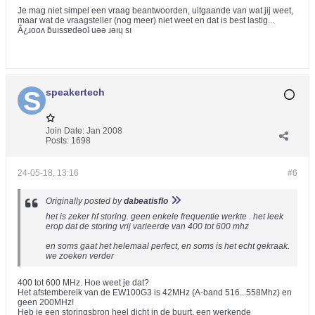
Je mag niet simpel een vraag beantwoorden, uitgaande van wat jij weet,
maar wat de vraagsteller (nog meer) niet weet en dat is best lastig...
Â¿ɹooʌ ƃuıssɐdǝoʇ uǝǝ ɹǝıɥ sı
speakertech
Join Date:
Jan 2008
Posts:
1698
24-05-18, 13:16
#6
Originally posted by
dabeatisflo
het is zeker hf storing. geen enkele frequentie werkte . het leek
erop dat de storing vrij varieerde van 400 tot 600 mhz
en soms gaat het helemaal perfect, en soms is het echt gekraak.
we zoeken verder
400 tot 600 MHz. Hoe weet je dat?
Het afstembereik van de EW100G3 is 42MHz (A-band 516...558Mhz) en
geen 200MHz!
Heb je een storingsbron heel dicht in de buurt, een werkende