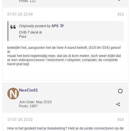
Posts:
122
07-07-18, 22:49
#13
Originally posted by
SPS
DVB-T denk ik.
Paul
betwijfel het, aangezien het de hele A-band betreft, (516 t/m 554) geloof
ik.
maak het best regelmatig mee, dat als ik kom meten, toch weer blijkt dat
er een videoproccessor / ledscherm / cdspeler, computer, de complete
band plat legt.
NesCio01
Join Date:
May 2010
Posts:
1987
17-07-18, 20:32
#14
Hoe is het gesteld met je bekabeling? Heb je de juiste connectoren op de