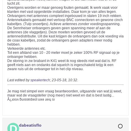
lucht zit.
Overigens worden er maar genoeg fouten gemaakt. Ik werk vaak voor
klanten met vast opgestelde installaties. Daar kom je van alles tegen.
Ontvangers met antennes compleet ingebouwd in stalen 19 inch rekken.
Antennekabels gemaakt met verloop BNC connectoren en gewone cinch
kabeltjes. (Tulp snoertjes). Actieve antennes zonder voedingsspanning.
De Sennheiser ontvangers geven geen spanning meer af aan de
antennes (de vlaggetjes). Deze moeten worden gevoed uit de
antennedistributie. Uit die kast krijgen de ontvangers dan ook voeding via
de coax kabeltjes, zodat de ontvangers geen adapters meer nodig
hebben.
Verkeerde antennes etc.
Tot een afstand van 10 - 20 meter moet je zeker 100% RF signaal op je
ontvanger hebben.
De storing in zw brabant in K41 weet ik nog steeds niet wat dat is. RF
geeft niets aan en ondanks dat squelch is ingeschakeld krijg ik een
zware ruis uit de ontvanger tot in het clip niveau.
Last edited by
speakertech
;
23-05-18, 10:32
.
Je mag niet simpel een vraag beantwoorden, uitgaande van wat jij weet,
maar wat de vraagsteller (nog meer) niet weet en dat is best lastig...
Â¿ɹooʌ ƃuıssɐdǝoʇ uǝǝ ɹǝıɥ sı
dabeatisflo