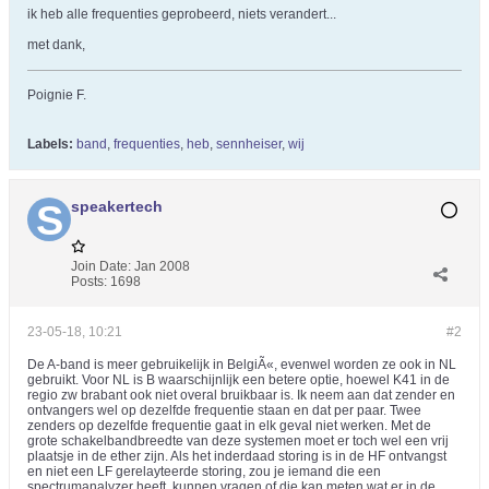
ik heb alle frequenties geprobeerd, niets verandert...
met dank,
Poignie F.
Labels:
band
,
frequenties
,
heb
,
sennheiser
,
wij
speakertech
Join Date:
Jan 2008
Posts:
1698
23-05-18, 10:21
#2
De A-band is meer gebruikelijk in BelgiÃ«, evenwel worden ze ook in NL
gebruikt. Voor NL is B waarschijnlijk een betere optie, hoewel K41 in de
regio zw brabant ook niet overal bruikbaar is. Ik neem aan dat zender en
ontvangers wel op dezelfde frequentie staan en dat per paar. Twee
zenders op dezelfde frequentie gaat in elk geval niet werken. Met de
grote schakelbandbreedte van deze systemen moet er toch wel een vrij
plaatsje in de ether zijn. Als het inderdaad storing is in de HF ontvangst
en niet een LF gerelayteerde storing, zou je iemand die een
spectrumanalyzer heeft, kunnen vragen of die kan meten wat er in de