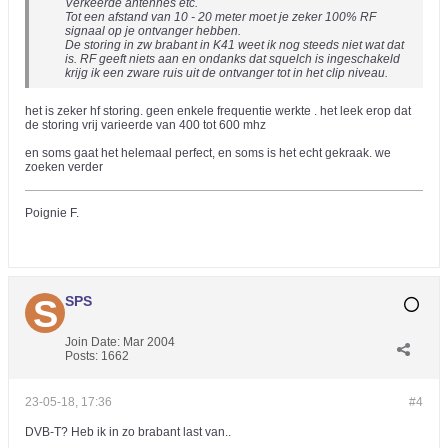
Verkeerde antennes etc.
Tot een afstand van 10 - 20 meter moet je zeker 100% RF
signaal op je ontvanger hebben.
De storing in zw brabant in K41 weet ik nog steeds niet wat dat
is. RF geeft niets aan en ondanks dat squelch is ingeschakeld
krijg ik een zware ruis uit de ontvanger tot in het clip niveau.
het is zeker hf storing. geen enkele frequentie werkte . het leek erop dat
de storing vrij varieerde van 400 tot 600 mhz
en soms gaat het helemaal perfect, en soms is het echt gekraak. we
zoeken verder
Poignie F.
SPS
Join Date:
Mar 2004
Posts:
1662
23-05-18, 17:36
#4
DVB-T? Heb ik in zo brabant last van..