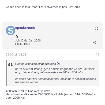
Geluid doen is leuk, maar licht ontwerpen is pas Echt leuk!
speakertech
Join Date:
Jan 2008
Posts:
1698
24-05-18, 13:13
#5
Originally posted by
dabeatisflo
het is zeker hf storing. geen enkele frequentie werkte . het leek
erop dat de storing vrij varieerde van 400 tot 600 mhz
en soms gaat het helemaal perfect, en soms is het echt gekraak.
we zoeken verder
400 tot 600 MHz. Hoe weet je dat?
Het afstembereik van de EW100G3 is 42MHz (A-band 516...558Mhz) en
geen 200MHz!