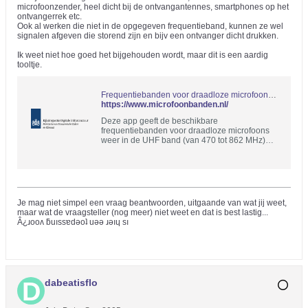
microfoonzender, heel dicht bij de ontvangantennes, smartphones op het
ontvangerrek etc.
Ook al werken die niet in de opgegeven frequentieband, kunnen ze wel
signalen afgeven die storend zijn en bijv een ontvanger dicht drukken.
Ik weet niet hoe goed het bijgehouden wordt, maar dit is een aardig
tooltje.
Frequentiebanden voor draadloze microfoons in de UHF omroepband
https://www.microfoonbanden.nl/
Deze app geeft de beschikbare
frequentiebanden voor draadloze microfoons
weer in de UHF band (van 470 tot 862 MHz)
voor iedere locatie in Nederland. Door te
klikken op de kaart verschijnt er een lijst met
frequentiebanden waar draadloze microfoons
gebruikt kunnen worden.
Je mag niet simpel een vraag beantwoorden, uitgaande van wat jij weet,
maar wat de vraagsteller (nog meer) niet weet en dat is best lastig...
Â¿ɹooʌ ƃuıssɐdǝoʇ uǝǝ ɹǝıɥ sı
dabeatisflo