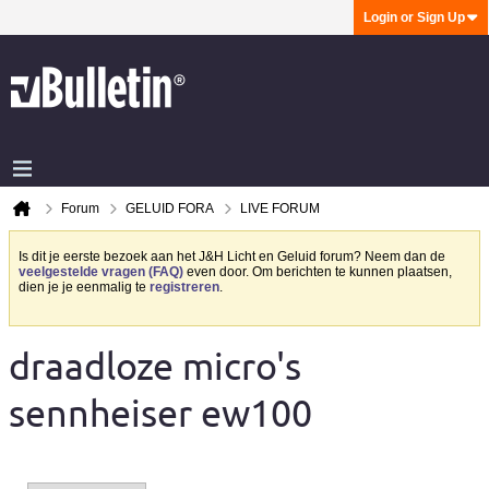
Login or Sign Up
Forum
GELUID FORA
LIVE FORUM
Is dit je eerste bezoek aan het J&H Licht en Geluid forum? Neem dan de
veelgestelde vragen (FAQ)
even door. Om berichten te kunnen plaatsen,
dien je je eenmalig te
registreren
.
draadloze micro's
sennheiser ew100