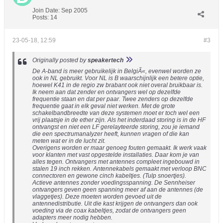
Join Date:
Sep 2005
Posts:
14
23-05-18, 12:59
#3
Originally posted by
speakertech
De A-band is meer gebruikelijk in BelgiÃ«, evenwel worden ze
ook in NL gebruikt. Voor NL is B waarschijnlijk een betere optie,
hoewel K41 in de regio zw brabant ook niet overal bruikbaar is.
Ik neem aan dat zender en ontvangers wel op dezelfde
frequentie staan en dat per paar. Twee zenders op dezelfde
frequentie gaat in elk geval niet werken. Met de grote
schakelbandbreedte van deze systemen moet er toch wel een
vrij plaatsje in de ether zijn. Als het inderdaad storing is in de HF
ontvangst en niet een LF gerelayteerde storing, zou je iemand
die een spectrumanalyzer heeft, kunnen vragen of die kan
meten wat er in de lucht zit.
Overigens worden er maar genoeg fouten gemaakt. Ik werk vaak
voor klanten met vast opgestelde installaties. Daar kom je van
alles tegen. Ontvangers met antennes compleet ingebouwd in
stalen 19 inch rekken. Antennekabels gemaakt met verloop BNC
connectoren en gewone cinch kabeltjes. (Tulp snoertjes).
Actieve antennes zonder voedingsspanning. De Sennheiser
ontvangers geven geen spanning meer af aan de antennes (de
vlaggetjes). Deze moeten worden gevoed uit de
antennedistributie. Uit die kast krijgen de ontvangers dan ook
voeding via de coax kabeltjes, zodat de ontvangers geen
adapters meer nodig hebben.