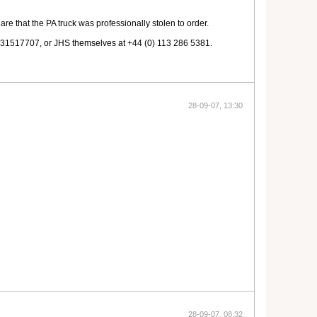
 are that the PA truck was professionally stolen to order.
0D31517707, or JHS themselves at +44 (0) 113 286 5381.
28-09-07, 13:30
28-09-07, 08:32