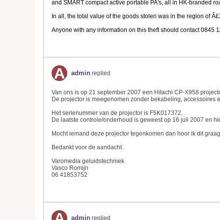
and SMART compact active portable PA's, all in HK-branded ro
In all, the total value of the goods stolen was in the region of Â
Anyone with any information on this theft should contact 0845
admin
replied
Van ons is op 21 september 2007 een Hitachi CP-X958 projecto
De projector is meegenomen zonder bekabeling, accessoires en
Het serienummer van de projector is F5K017372.
De laatste controle/onderhoud is geweest op 16 juli 2007 en hier
Mocht iemand deze projector tegenkomen dan hoor ik dit graag
Bedankt voor de aandacht.
Varomedia geluidstechniek
Vasco Romijn
06 41853752
admin
replied