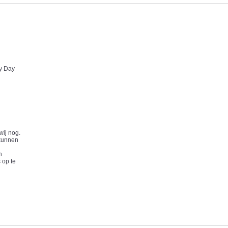
y Day
wij nog.
 kunnen
n
 op te