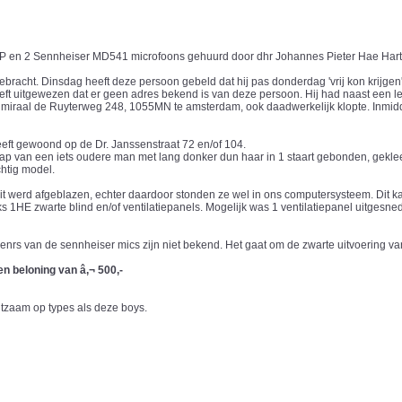
7-SP en 2 Sennheiser MD541 microfoons gehuurd door dhr Johannes Pieter Hae Har
cht. Dinsdag heeft deze persoon gebeld dat hij pas donderdag 'vrij kon krijgen' 
 uitgewezen dat er geen adres bekend is van deze persoon. Hij had naast een le
dmiraal de Ruyterweg 248, 1055MN te amsterdam, ook daadwerkelijk klopte. Inmiddel
eeft gewoond op de Dr. Janssenstraat 72 en/of 104.
ap van een iets oudere man met lang donker dun haar in 1 staart gebonden, gekle
chtig model.
dit werd afgeblazen, echter daardoor stonden ze wel in ons computersysteem. Dit ka
 1HE zwarte blind en/of ventilatiepanels. Mogelijk was 1 ventilatiepanel uitgesne
nrs van de sennheiser mics zijn niet bekend. Het gaat om de zwarte uitvoering va
en beloning van â‚¬ 500,-
htzaam op types als deze boys.