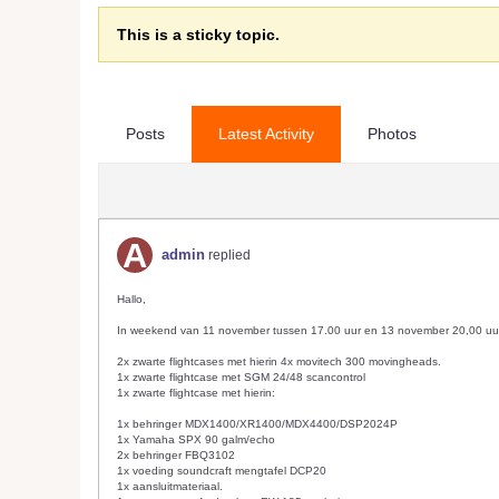
This is a sticky topic.
Posts
Latest Activity
Photos
admin
replied
Hallo,
In weekend van 11 november tussen 17.00 uur en 13 november 20,00 uur
2x zwarte flightcases met hierin 4x movitech 300 movingheads.
1x zwarte flightcase met SGM 24/48 scancontrol
1x zwarte flightcase met hierin:
1x behringer MDX1400/XR1400/MDX4400/DSP2024P
1x Yamaha SPX 90 galm/echo
2x behringer FBQ3102
1x voeding soundcraft mengtafel DCP20
1x aansluitmateriaal.