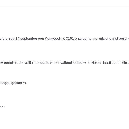
ond uren op 14 september een Kenwood TK 3101 ontvreemd, net uitziend met besc
emd met beveiligings oortje wat opvallend kleine witte vlekjes heeft op de klip en
nt tegen gekomen.
ne: