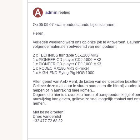
admin
replied
Op 05.09.07 kwam onderstaande bij ons binnen:
Heren,
Verleden weekend werd ons op onze job te Antwerpen, Laundr
volgende materialen ontvreemd van een podium :
2 x TECHNICS turntable SL-1200 MK2
1 x PIONEER CD-player CDJ-1000 MK2
1 x PIONEER CD-player CDJ-1000 MK3
1 x RODEC MX180 MK3 dj-mixer
1 x HIGH-END Flying Pig HOG 1000
Allen gerief van AED Rent, de kisten van de toestellen bezitten 
Gelieve deze mail door te sturen naar allen die hierbij zouden
helpen of in aanraking mee komen...
Degene die hier iets over zou horen of aangeboden krijgt of ee
aanwijzing kan geven, gelieve zo snel mogelijk contact met ons
nemen.
Met beste groeten,
Dries Vanderelst
+32.477.72.68.32