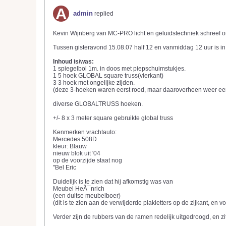
admin
replied
Kevin Wijnberg van MC-PRO licht en geluidstechniek schreef o
Tussen gisteravond 15.08.07 half 12 en vanmiddag 12 uur is i
Inhoud is/was:
1 spiegelbol 1m. in doos met piepschuimstukjes.
1 5 hoek GLOBAL square truss(vierkant)
3 3 hoek met ongelijke zijden.
(deze 3-hoeken waren eerst rood, maar daaroverheen weer een 
diverse GLOBALTRUSS hoeken.
+/- 8 x 3 meter square gebruikte global truss
Kenmerken vrachtauto:
Mercedes 508D
kleur: Blauw
nieuw blok uit '04
op de voorzijde staat nog
"Bel Eric
Duidelijk is te zien dat hij afkomstig was van
Meubel HeÃ¯nrich
(een duitse meubelboer)
(dit is te zien aan de verwijderde plakletters op de zijkant, en 
Verder zijn de rubbers van de ramen redelijk uitgedroogd, en zit