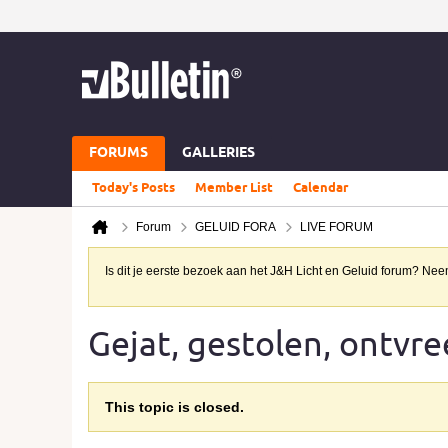
FORUMS
GALLERIES
Today's Posts
Member List
Calendar
Forum
GELUID FORA
LIVE FORUM
Is dit je eerste bezoek aan het J&H Licht en Geluid forum? N
Gejat, gestolen, ontvree
This topic is closed.