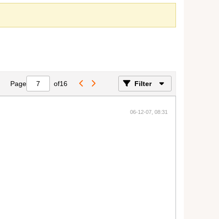
Page
of
16
Filter
06-12-07, 08:31