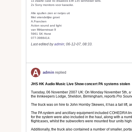
1x zwarte case 4x draaloos EW 135 senheiser sets.
2x Sony monitors voor karaoke.
Alle spullen zien er netjes uit
Met vriendelijke groet
A.Francken
Action sound and light
van Mirlaerstraat 9
5961 SK Horst
077-3988414.
Last edited by
admin
;
06-12-07, 08:33
.
admin
replied
JHS HK Audio Music Live Show concert PA systems stolen
Tuesday, 06 November 2007
UK: On Monday November 5th, a wh
the Innkeepers Lodge, Sheldon, Birmingham, reports
Pro Soun
The truck was on hire to John Hornby Skewes, it has a tail lift, 
The PA system and ancillary equipment included COHEDRA line ar
for the system were also included in the haul, along with a 
flightcases, whilst the subwoofers were mounted four units hig
Additionally, the truck also contained a number of smaller, po