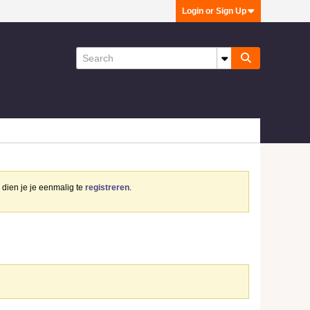
Login or Sign Up
dien je je eenmalig te
registreren
.