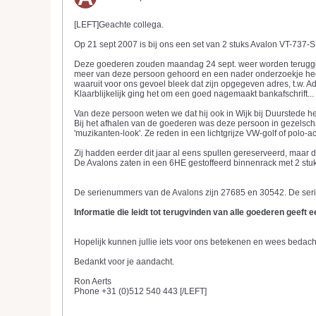
[LEFT]Geachte collega.
Op 21 sept 2007 is bij ons een set van 2 stuks Avalon VT-73
Deze goederen zouden maandag 24 sept. weer worden teruggebra
meer van deze persoon gehoord en een nader onderzoekje heeft
waaruit voor ons gevoel bleek dat zijn opgegeven adres, t.w. A
Klaarblijkelijk ging het om een goed nagemaakt bankafschrift...
Van deze persoon weten we dat hij ook in Wijk bij Duurstede h
Bij het afhalen van de goederen was deze persoon in gezelsch
'muzikanten-look'. Ze reden in een lichtgrijze VW-golf of polo-a
Zij hadden eerder dit jaar al eens spullen gereserveerd, maar 
De Avalons zaten in een 6HE gestoffeerd binnenrack met 2 stuks
De serienummers van de Avalons zijn 27685 en 30542. De serie
Informatie die leidt tot terugvinden van alle goederen geeft e
Hopelijk kunnen jullie iets voor ons betekenen en wees bedac
Bedankt voor je aandacht.
Ron Aerts
Phone +31 (0)512 540 443 [/LEFT]