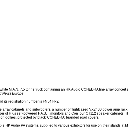
ite M.A.N. 7.5 tonne truck containing an HK Audio COHEDRA line array concert a
d News Europe
.
and its registration number is FN54 FPZ.
ray cabinets and subwoofers, a number of flightcased VX2400 power amp racks and d
number of HK's self-powered F.A.S.T. monitors and ConTour CT112 speaker cabinets
h on dollies, protected by black 'COHEDRA' branded road covers.
rtable HK Audio PA systems, supplied to various exhibitors for use on their stand