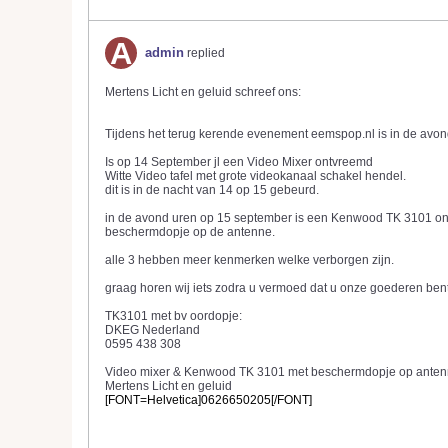
admin
replied
Mertens Licht en geluid schreef ons:
Tijdens het terug kerende evenement eemspop.nl is in de av
Is op 14 September jl een Video Mixer ontvreemd
Witte Video tafel met grote videokanaal schakel hendel.
dit is in de nacht van 14 op 15 gebeurd.
in de avond uren op 15 september is een Kenwood TK 3101 ontvre
beschermdopje op de antenne.
alle 3 hebben meer kenmerken welke verborgen zijn.
graag horen wij iets zodra u vermoed dat u onze goederen be
TK3101 met bv oordopje:
DKEG Nederland
0595 438 308
Video mixer & Kenwood TK 3101 met beschermdopje op anten
Mertens Licht en geluid
[FONT=Helvetica]0626650205[/FONT]