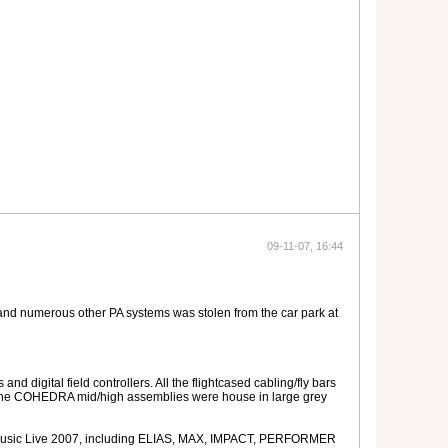
09-11-07, 16:44
nd numerous other PA systems was stolen from the car park at
igital field controllers. All the flightcased cabling/fly bars
. The COHEDRA mid/high assemblies were house in large grey
s at Music Live 2007, including ELIAS, MAX, IMPACT, PERFORMER