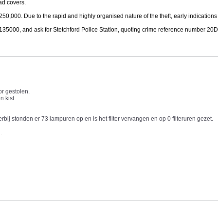
ad covers.
£250,000. Due to the rapid and highly organised nature of the theft, early indications
 1135000, and ask for Stetchford Police Station, quoting crime reference number 2
r gestolen.
 kist.
bij stonden er 73 lampuren op en is het filter vervangen en op 0 filteruren gezet.
.