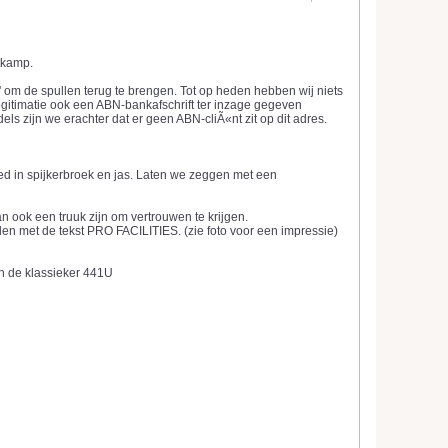
tkamp.
om de spullen terug te brengen. Tot op heden hebben wij niets
gitimatie ook een ABN-bankafschrift ter inzage gegeven
s zijn we erachter dat er geen ABN-cliÃ«nt zit op dit adres.
ed in spijkerbroek en jas. Laten we zeggen met een
n ook een truuk zijn om vertrouwen te krijgen.
den met de tekst PRO FACILITIES. (zie foto voor een impressie)
n de klassieker 441U