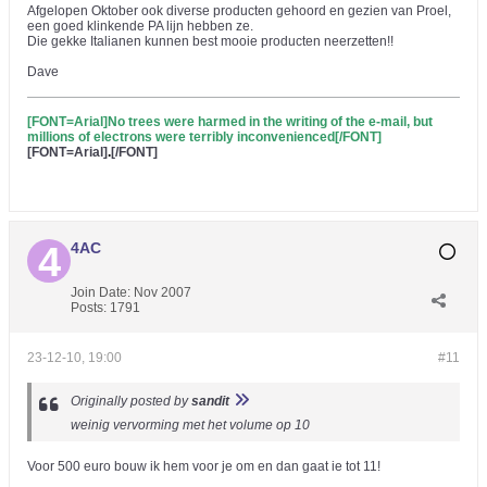
Afgelopen Oktober ook diverse producten gehoord en gezien van Proel,
een goed klinkende PA lijn hebben ze.
Die gekke Italianen kunnen best mooie producten neerzetten!!
Dave
[FONT=Arial]No trees were harmed in the writing of the e-mail, but
millions of electrons were terribly inconvenienced[/FONT]
[FONT=Arial]
.
[/FONT]
4AC
Join Date:
Nov 2007
Posts:
1791
23-12-10, 19:00
#11
Originally posted by
sandit
weinig vervorming met het volume op 10
Voor 500 euro bouw ik hem voor je om en dan gaat ie tot 11!