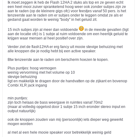
Ik moet zeggen ik heb de Flash 12HA 2 stuks als top en ze geven echt
een heel mooi zuiver sprankelend hoog weer ook zonder subjes zijn ze
aan te raden (op de kleinere gigs ofc) voor feestjes vanaf 50 pers. is het
tenzeerste aan te raden om er subjes onder te leggen omdat ze als er
gedanst gaat worden te weinig "body" in het geluid zit.
15 inch subjes zijn al meer dan voldoende
in de meeste gevallen (ligt
aan de locatie ofc) is 1 subje al ruim voldoende om een heerlijk geluid te
krijgen waar mensen al heel positief over zijn.
Verder ziet de flash12HA er erg fancy uit mooie stevige behuizing met
alle knoppen die je nodig hebt bij een active speaker.
Btw tenzeerste aan te raden om berscherm hoezen te kopen.
Plus puntjes: hoog vermogen
weinig vervorming met het volume op 10
stevige behuizing
ligt en makkelijk te dragen door de handvatten op de zijkant en bovenop
Combi XLR jack ingang
min puntjes:
zijn toch helaas de bass weergave in ruimtes vanaf 70m2
(maar al volledig opgelost door 1 subje 15 inch eronder stereo input en
output natuurlijk)
ook de knoppen zouden van mij (persoonlijk) iets dieper weg gewerkt
mogen worden
al met al een hele mooie speaker voor betrekkelijk weinig geld