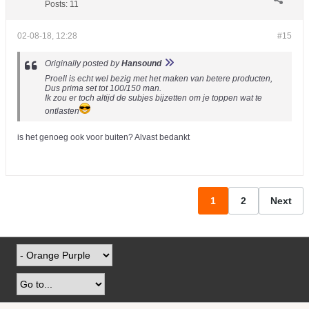
Posts:
11
02-08-18, 12:28
#15
Originally posted by
Hansound
Proell is echt wel bezig met het maken van betere producten,
Dus prima set tot 100/150 man.
Ik zou er toch altijd de subjes bijzetten om je toppen wat te
ontlasten
is het genoeg ook voor buiten? Alvast bedankt
1
2
Next