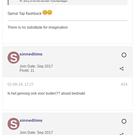
Ps. Sorry, ik kon het niet laten. Fijne feestdagen.
Spinal Tap flashback
There is no substitute for imagination
sinnedtims
Join Date:
Sep 2017
Posts:
11
02-08-18, 12:27
#14
Is het genoeg ook voor buiten?? alvast bednakt
sinnedtims
Join Date:
Sep 2017