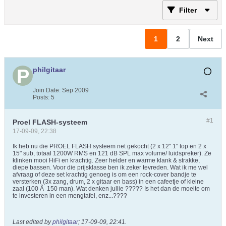
Filter
1
2
Next
philgitaar
Join Date:
Sep 2009
Posts:
5
#1
Proel FLASH-systeem
17-09-09, 22:38
Ik heb nu die PROEL FLASH systeem net gekocht (2 x 12" 1" top en 2 x
15" sub, totaal 1200W RMS en 121 dB SPL max volume/ luidspreker). Ze
klinken mooi HiFi en krachtig. Zeer helder en warme klank & strakke,
diepe bassen. Voor die prijsklasse ben ik zeker tevreden. Wat ik me wel
afvraag of deze set krachtig genoeg is om een rock-cover bandje te
versterken (3x zang, drum, 2 x gitaar en bass) in een cafeetje of kleine
zaal (100 Ã 150 man). Wat denken jullie ????? Is het dan de moeite om
te investeren in een mengtafel, enz...????
Last edited by
philgitaar
;
17-09-09, 22:41
.