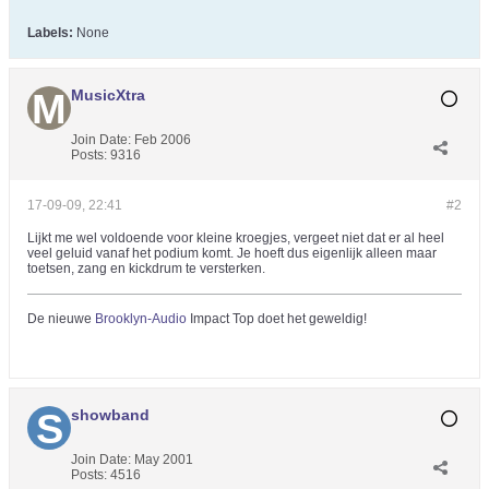
Labels:
None
MusicXtra
Join Date:
Feb 2006
Posts:
9316
17-09-09, 22:41
#2
Lijkt me wel voldoende voor kleine kroegjes, vergeet niet dat er al heel
veel geluid vanaf het podium komt. Je hoeft dus eigenlijk alleen maar
toetsen, zang en kickdrum te versterken.
De nieuwe
Brooklyn-Audio
Impact Top doet het geweldig!
showband
Join Date:
May 2001
Posts:
4516