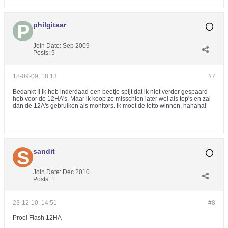
philgitaar
Join Date:
Sep 2009
Posts:
5
18-09-09, 18:13
#7
Bedankt !! Ik heb inderdaad een beetje spijt dat ik niet verder gespaard
heb voor de 12HA's. Maar ik koop ze misschien later wel als top's en zal
dan de 12A's gebruiken als monitors. Ik moet de lotto winnen, hahaha!
sandit
Join Date:
Dec 2010
Posts:
1
23-12-10, 14:51
#8
Proel Flash 12HA