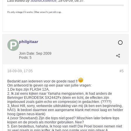
Last edited by
SoundOfSilence
;
18-09-09, 08:57
.
It's only vintage if it works. Other wise it's just old crap.
philgitaar
Join Date:
Sep 2009
Posts:
5
18-09-09, 17:05
#5
Bedankt aan iedereen voor de goede raad !!
Om antwoord te geven op een paar van jullie vragen:
1.De tops zijn FLASH 12A,
2. Ik zal eens kijken naar Yamaha mengpanelen, ik had anders de
Behringer EURODESK SX2442Fx (klein en licht, de effecten zijn
ingebouwd zoals galm echo en compressie) in gedachten. (????)
3. Mooi Hifi, sorry, verkeerde uitdrukking van mij (ik ben een beginneling,
hÃ©). Ik bedoel daarmee een aangename klank met mooi laag en helder
hoog (geen neus-klank)
4.(voor Showband) Zijn die tops niet goed? Misschien later betere tops
kopen en de proels als monitor gebruiken. Nee?
5. Een bestelbus, hahaha, ik hoop van niet!! Die Proel boxen nemen niet
zo veel plaats in mijn koffer, ik heb nog ruimte voor mijn gitaar &