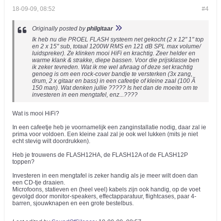
18-09-09, 08:52
#4
Originally posted by
philgitaar
Ik heb nu die PROEL FLASH systeem net gekocht (2 x 12" 1" top
en 2 x 15" sub, totaal 1200W RMS en 121 dB SPL max volume/
luidspreker). Ze klinken mooi HiFi en krachtig. Zeer helder en
warme klank & strakke, diepe bassen. Voor die prijsklasse ben
ik zeker tevreden. Wat ik me wel afvraag of deze set krachtig
genoeg is om een rock-cover bandje te versterken (3x zang,
drum, 2 x gitaar en bass) in een cafeetje of kleine zaal (100 Ã
150 man). Wat denken jullie ????? Is het dan de moeite om te
investeren in een mengtafel, enz...????
Wat is mooi HiFi?
In een cafeetje heb je voornamelijk een zanginstallatie nodig, daar zal ie
prima voor voldoen. Een kleine zaal zal je ook wel lukken (mits je niet
echt stevig wilt doordrukken).
Heb je trouwens de FLASH12HA, de FLASH12A of de FLASH12P
toppen?
Investeren in een mengtafel is zeker handig als je meer wilt doen dan
een CD-tje draaien.
Microfoons, statieven en (heel veel) kabels zijn ook handig, op de voet
gevolgd door monitor-speakers, effectapparatuur, flightcases, paar 4-
barren, sjouwknapen en een grote bestelbus.