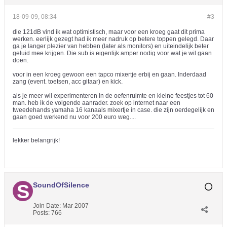
18-09-09, 08:34
#3
die 121dB vind ik wat optimistisch, maar voor een kroeg gaat dit prima
werken. eerlijk gezegt had ik meer nadruk op betere toppen gelegd. Daar
ga je langer plezier van hebben (later als monitors) en uiteindelijk beter
geluid mee krijgen. Die sub is eigenlijk amper nodig voor wat je wil gaan
doen.
voor in een kroeg gewoon een tapco mixertje erbij en gaan. Inderdaad
zang (event. toetsen, acc gitaar) en kick.
als je meer wil experimenteren in de oefenruimte en kleine feestjes tot 60
man. heb ik de volgende aanrader. zoek op internet naar een
tweedehands yamaha 16 kanaals mixertje in case. die zijn oerdegelijk en
gaan goed werkend nu voor 200 euro weg....
lekker belangrijk!
SoundOfSilence
Join Date:
Mar 2007
Posts:
766