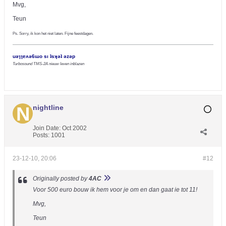
Mvg,
Teun
Ps. Sorry, ik kon het niet laten. Fijne feestdagen.
uǝɿɿɐʌǝ6ɯo sı ʇsʞǝʇ ǝzǝp
Turbosound TMS-2A nieuw leven inblazen
nightline
Join Date:
Oct 2002
Posts:
1001
23-12-10, 20:06
#12
Originally posted by
4AC
Voor 500 euro bouw ik hem voor je om en dan gaat ie tot 11!
Mvg,
Teun