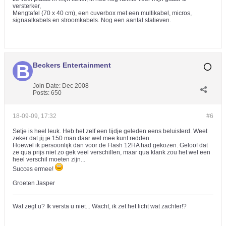
versterker,
Mengtafel (70 x 40 cm), een cuverbox met een multikabel, micros,
signaalkabels en stroomkabels. Nog een aantal statieven.
Beckers Entertainment
Join Date:
Dec 2008
Posts:
650
18-09-09, 17:32
#6
Setje is heel leuk. Heb het zelf een tijdje geleden eens beluisterd. Weet
zeker dat jij je 150 man daar wel mee kunt redden.
Hoewel ik persoonlijk dan voor de Flash 12HA had gekozen. Geloof dat
ze qua prijs niet zo gek veel verschillen, maar qua klank zou het wel een
heel verschil moeten zijn...
Succes ermee!
Groeten Jasper
Wat zegt u? Ik versta u niet... Wacht, ik zet het licht wat zachter!?