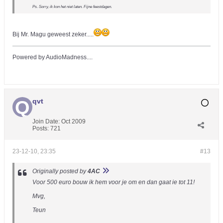
Ps. Sorry, ik kon het niet laten. Fijne feestdagen.
Bij Mr. Magu geweest zeker.....
Powered by AudioMadness....
qvt
Join Date:
Oct 2009
Posts:
721
23-12-10, 23:35
#13
Originally posted by
4AC
Voor 500 euro bouw ik hem voor je om en dan gaat ie tot 11!
Mvg,
Teun