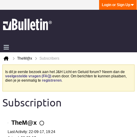
Login or Sign Up
TheM@x
Subscribers
Is dit je eerste bezoek aan het J&H Licht en Geluid forum? Neem dan de
veelgestelde vragen (FAQ)
even door. Om berichten te kunnen plaatsen,
dien je je eenmalig te
registreren
.
Subscription
TheM@x
Last Activity: 22-09-17, 19:24