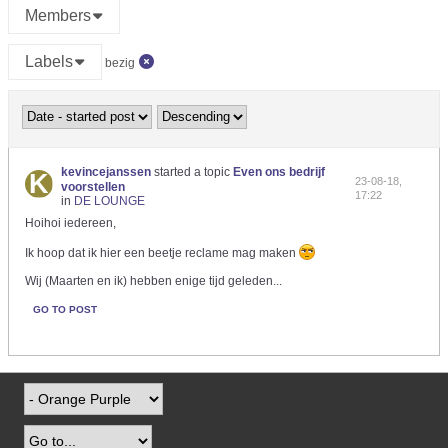
Members
Labels
bezig
kevincejanssen
started a topic
Even ons bedrijf
23-08-18,
voorstellen
17:22
in
DE LOUNGE
Hoihoi iedereen,
Ik hoop dat ik hier een beetje reclame mag maken
Wij (Maarten en ik) hebben enige tijd geleden...
GO TO POST