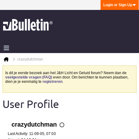
Login or Sign Up
crazydutchman
Is dit je eerste bezoek aan het J&H Licht en Geluid forum? Neem dan de
veelgestelde vragen (FAQ)
even door. Om berichten te kunnen plaatsen,
dien je je eenmalig te
registreren
.
User Profile
crazydutchman
Last Activity: 11-09-05, 07:03