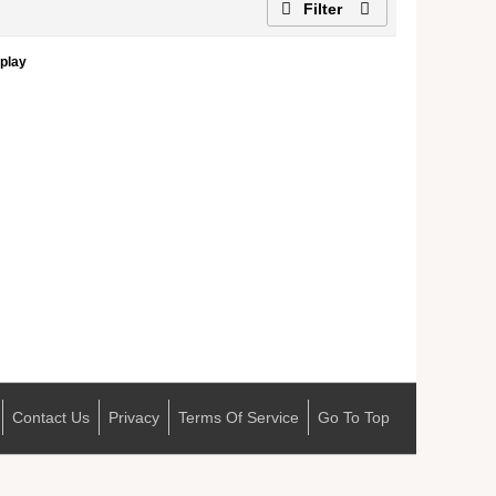
Filter
splay
Contact Us
Privacy
Terms Of Service
Go To Top