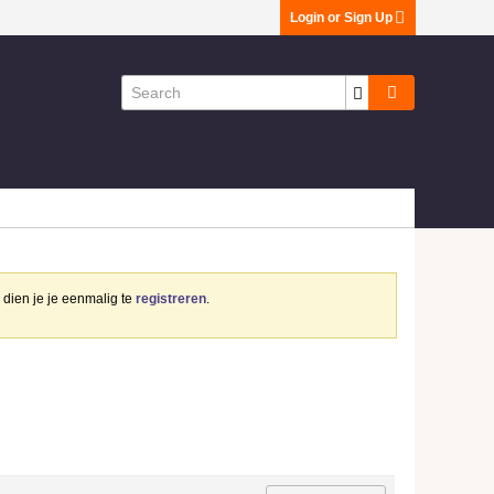
Login or Sign Up
dien je je eenmalig te
registreren
.